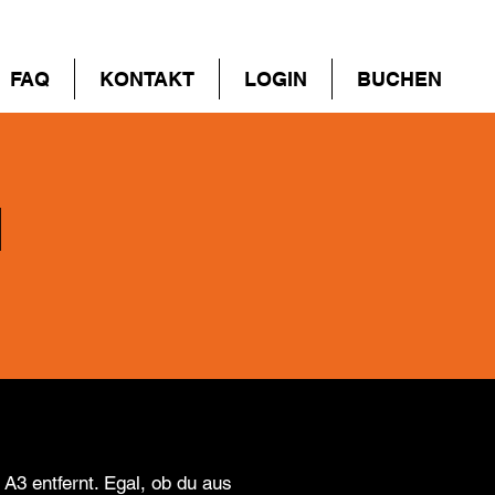
FAQ
KONTAKT
LOGIN
BUCHEN
M
A3 entfernt. Egal, ob du aus