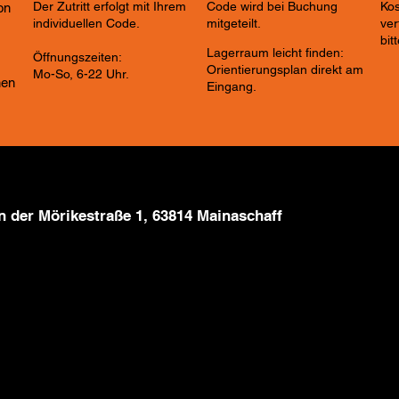
Der Zutritt erfolgt mit Ihrem
Code wird bei Buchung
Kos
on
individuellen Code.
mitgeteilt.
ver
bit
Lagerraum leicht finden:
Öffnungszeiten:
Orientierungsplan direkt am
Mo-So, 6-22 Uhr.
hen
Eingang.
in der
Mörikestraße 1, 63814 Mainaschaff